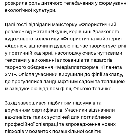
розкрила роль дитячого телебачення у формуванні
екологічної культури.
Далі гості відвідали майстерку «Флористичний
релакс» від Наталії Якуши, керівниці Зразкового
художнього колективу «Флористична майстерня
«Адоніс», відпочили душею під час творчої зустрічі
у поетичній кав’ярні, насолоджуючись чуттєвими
текстами у виконанні вихованців та педагогів
творчого обʼєднання «Медіаплатформа «Планета
ЗМІ». Опісля учасники вирушили до філії закладу,
де прогулялися ландшафтним садом та теплицею
із завідуючою відділом філії, Ольгою Теличко.
Захід завершився підбиттям підсумків та
врученням сертифікатів. Учасники відзначили
важливість таких зустрічей для поглиблення
професійної співпраці та впровадження нових
підходів у розвиток позашкільної освіти!