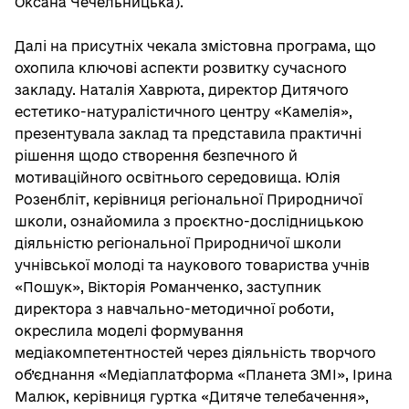
Оксана Чечельницька).
Далі на присутніх чекала змістовна програма, що
охопила ключові аспекти розвитку сучасного
закладу. Наталія Хаврюта, директор Дитячого
естетико-натуралістичного центру «Камелія»,
презентувала заклад та представила практичні
рішення щодо створення безпечного й
мотиваційного освітнього середовища. Юлія
Розенбліт, керівниця регіональної Природничої
школи, ознайомила з проєктно-дослідницькою
діяльністю регіональної Природничої школи
учнівської молоді та наукового товариства учнів
«Пошук», Вікторія Романченко, заступник
директора з навчально-методичної роботи,
окреслила моделі формування
медіакомпетентностей через діяльність творчого
об’єднання «Медіаплатформа «Планета ЗМІ», Ірина
Малюк, керівниця гуртка «Дитяче телебачення»,