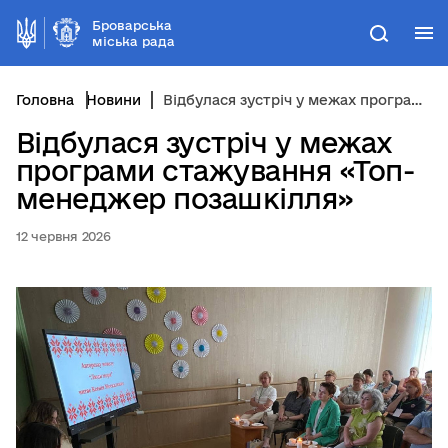
Броварська
М
Пошук
міська рада
Головна
Новини
Відбулася зустріч у межах програми стажування «Топ-менеджер позашкілля»
Відбулася зустріч у межах
програми стажування «Топ-
менеджер позашкілля»
12 червня 2026