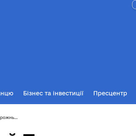
анцю
Бізнес та інвестиції
Пресцентр
на країна»