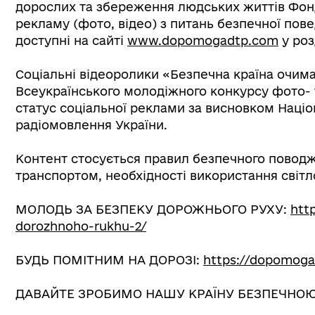
дорослих та збереження людських життів Фон
рекламу (фото, відео) з питань безпечної повед
доступні на сайті
www.dopomogadtp.com
у роз
Соціальні відеоролики «Безпечна країна очима
Всеукраїнського молодіжного конкурсу фото- 
статус соціальної реклами за висновком Націо
радіомовлення України.
Контент стосується правил безпечного поводж
транспортом, необхідності використання світл
МОЛОДЬ ЗА БЕЗПЕКУ ДОРОЖНЬОГО РУХУ:
htt
dorozhnoho-rukhu-2/
БУДЬ ПОМІТНИМ НА ДОРОЗІ:
https://dopomog
ДАВАЙТЕ ЗРОБИМО НАШУ КРАЇНУ БЕЗПЕЧНО