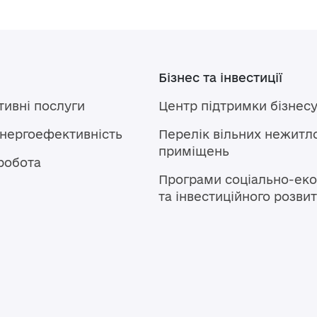
Бізнес та інвестиції
тивні послуги
Центр підтримки бізнес
енергоефективність
Перелік вільних нежитл
приміщень
робота
Програми соціально-еко
та інвестиційного розви