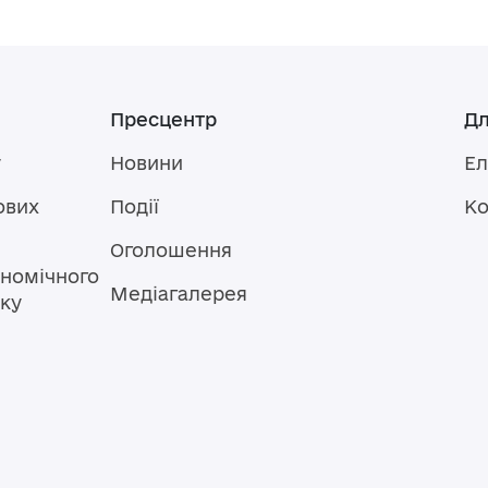
Пресцентр
Дл
у
Новини
Ел
ових
Події
Ко
Оголошення
номічного
Медіагалерея
тку