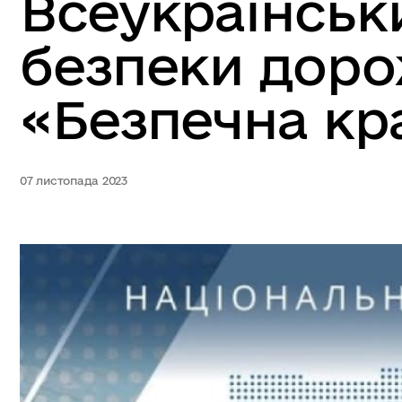
Всеукраїнськ
безпеки доро
«Безпечна кр
07 листопада 2023