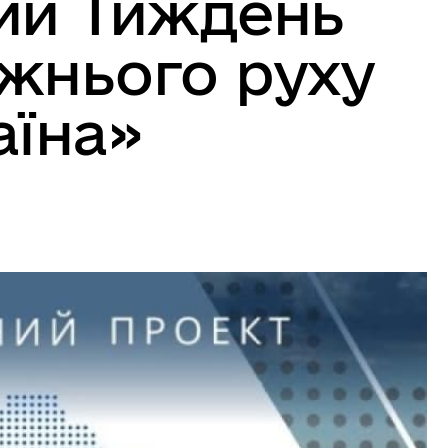
ий Тиждень
жнього руху
аїна»