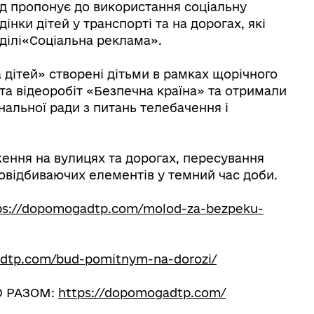
д пропонує до використання соціальну
інки дітей у транспорті та на дорогах, які
ділі«Соціальна реклама».
 дітей» створені дітьми в рамках щорічного
та відеоробіт «Безпечна країна» та отримали
нальної ради з питань телебачення і
ення на вулицях та дорогах, пересування
овідбиваючих елементів у темний час доби.
ps://dopomogadtp.com/molod-za-bezpeku-
adtp.com/bud-pomitnym-na-dorozi/
Ю РАЗОМ:
https://dopomogadtp.com/