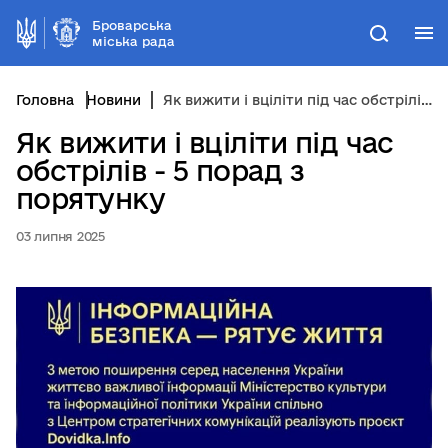
Броварська
М
Пошук
міська рада
Головна
Новини
Як вижити і вціліти під час обстрілів - 5 порад з порятунку
Як вижити і вціліти під час
обстрілів - 5 порад з
порятунку
03 липня 2025