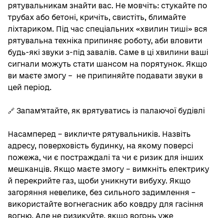
рятувальникам знайти вас. Не мовчіть: стукайте по
трубах або бетоні, кричіть, свистіть, блимайте
ліхтариком. Під час спеціальних «хвилин тиші» вся
рятувальна техніка припиняє роботу, аби вловити
будь-які звуки з-під завалів. Саме в ці хвилини ваші
сигнали можуть стати шансом на порятунок. Якщо
ви маєте змогу – не припиняйте подавати звуки в
цей період.
🔗 Запам’ятайте, як врятуватись із палаючої будівлі
Насамперед – викличте рятувальників. Назвіть
адресу, поверховість будинку, на якому поверсі
пожежа, чи є постраждалі та чи є ризик для інших
мешканців. Якщо маєте змогу – вимкніть електрику
й перекрийте газ, щоби уникнути вибуху. Якщо
загоряння невелике, без сильного задимлення –
використайте вогнегасник або ковдру для гасіння
вогню. Але не ризикуйте, якщо вогонь уже