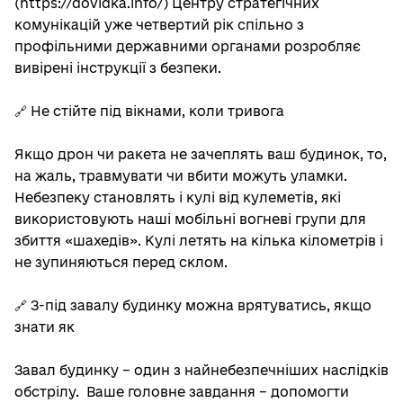
(https://dovidka.info/) Центру стратегічних
комунікацій уже четвертий рік спільно з
профільними державними органами розробляє
вивірені інструкції з безпеки.
🔗 Не стійте під вікнами, коли тривога
Якщо дрон чи ракета не зачеплять ваш будинок, то,
на жаль, травмувати чи вбити можуть уламки.
Небезпеку становлять і кулі від кулеметів, які
використовують наші мобільні вогневі групи для
збиття «шахедів». Кулі летять на кілька кілометрів і
не зупиняються перед склом.
🔗 З-під завалу будинку можна врятуватись, якщо
знати як
Завал будинку – один з найнебезпечніших наслідків
обстрілу. Ваше головне завдання – допомогти