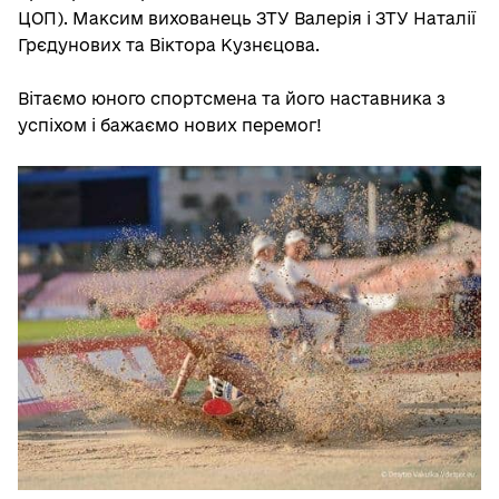
ЦОП). Максим вихованець ЗТУ Валерія і ЗТУ Наталії
Грєдунових та Віктора Кузнєцова.
Вітаємо юного спортсмена та його наставника з
успіхом і бажаємо нових перемог!