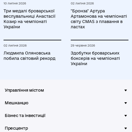
10 липня 2026
02 липня 2026
Три медалі броварської
"Бронза" Артура
веслувальниці Анастасії
Артамонова на чемпіонаті
Козир на чемпіонаті
світу CMAS з плавання в
України
ластах
02 липня 2026
29 червня 2026
Людмила Оляновська
Здобутки броварських
побила світовий рекорд
боксерів на чемпіонаті
України
Управління містом
Мешканцю
Бізнес та інвестиції
Пресцентр