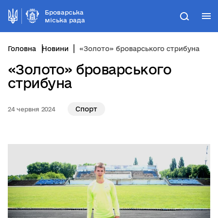
Броварська
М
Пошук
міська рада
Головна
Новини
«Золото» броварського стрибуна
«Золото» броварського
стрибуна
Спорт
24 червня 2024